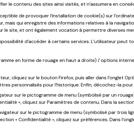
rifier le contenu des sites ainsi visités, et n’assumera en con
eptible de provoquer l’installation de cookie(s) sur l’ordinateu
ateur, mais qui enregistre des informations relatives à la navigat
 sur le site, et ont également vocation à permettre diverses m
impossibilité d’accéder à certains services. L’utilisateur peut 
gramme en forme de rouage en haut a droite) / options internet
eur, cliquez sur le bouton Firefox, puis aller dans l’onglet Opt
mètres personnalisés pour l’historique. Enfin, décochez-la pour
igateur sur le pictogramme de menu (symbolisé par un rouage).
ntialité », cliquez sur Paramètres de contenu. Dans la section
avigateur sur le pictogramme de menu (symbolisé par trois lig
ction « Confidentialité », cliquez sur préférences. Dans l’ongl